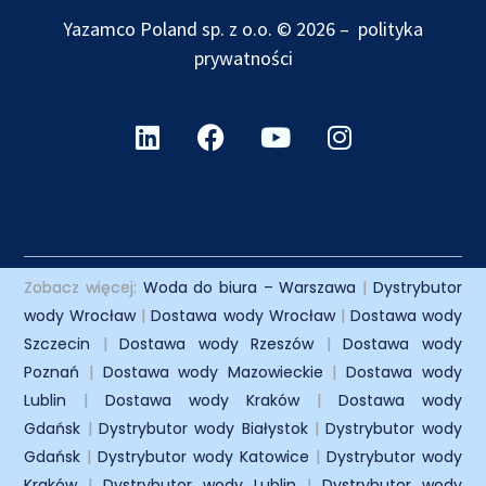
Yazamco Poland sp. z o.o. © 2026 –
polityka
prywatności
Zobacz więcej:
Woda do biura – Warszawa
|
Dystrybutor
wody Wrocław
|
Dostawa wody Wrocław
|
Dostawa wody
Szczecin
|
Dostawa wody Rzeszów
|
Dostawa wody
Poznań
|
Dostawa wody Mazowieckie
|
Dostawa wody
Lublin
|
Dostawa wody Kraków
|
Dostawa wody
Gdańsk
|
Dystrybutor wody Białystok
|
Dystrybutor wody
Gdańsk
|
Dystrybutor wody Katowice
|
Dystrybutor wody
Kraków
|
Dystrybutor wody Lublin
|
Dystrybutor wody