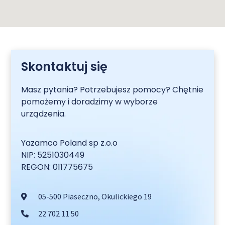
Skontaktuj się
Masz pytania? Potrzebujesz pomocy? Chętnie
pomożemy i doradzimy w wyborze
urządzenia.
Yazamco Poland sp z.o.o
NIP: 5251030449
REGON: 011775675
05-500 Piaseczno, Okulickiego 19
22 702 11 50