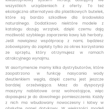
wszystkich urządzeniach z oferty. To też
ekologiczna alternatywa dla plastikowych butelek,
które są bardzo szkodliwe dla środowiska
naturalnego. Dodatkowo niektóre modele z
katalogu dozują wrzątek, dzięki czemu dają
możliwość szybkiego zaparzenia kawy lub herbaty.
Jeśli nawiążesz współpracę z nami, będziesz
zobowiązany do zapłaty tylko za okres korzystania
ze sprzętu, który otrzymujesz w ramach
atrakcyjnego wynajmu.
W asortymencie mamy kilka dystrybutorów, które
zaopatrzono w funkcję nasycania wody
dwutlenkiem węgla, dzięki czemu jest jeszcze
bardziej orzeźwiająca. Masz do dyspozycji
maszyny nablatowe oraz wolnostojące, więc
dopasujesz je do dowolnego pomieszczenia. Każdy
z nich ma wbudowany nowoczesny i łatwy w
obsłudze panel dotykowy. W większości modeli