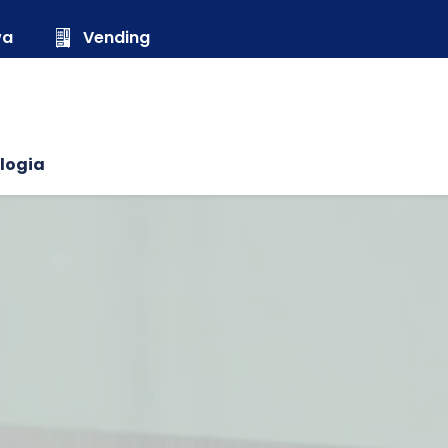
wa
Vending
logia