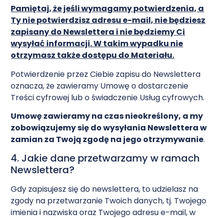
Pamiętaj, że jeśli wymagamy potwierdzenia, a
Ty nie potwierdzisz adresu e-mail, nie będziesz
zapisany do Newslettera i nie będziemy Ci
wysyłać informacji. W takim wypadku nie
otrzymasz także dostępu do Materiału.
Potwierdzenie przez Ciebie zapisu do Newslettera
oznacza, że zawieramy Umowę o dostarczenie
Treści cyfrowej lub o świadczenie Usług cyfrowych.
Umow
ę zawieramy na czas nieokreślony, a my
zobowiązujemy się do wysyłania Newslettera w
zamian za Twoją zgodę na jego otrzymywanie
.
4. Jakie dane przetwarzamy w ramach
Newslettera?
Gdy zapisujesz się do newslettera, to udzielasz na
zgody na przetwarzanie Twoich danych, tj. Twojego
imienia i nazwiska oraz Twojego adresu e-mail, w