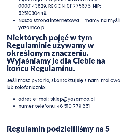
0000143829, REGON: 011775675, NIP:
5251030449.
Nasza strona internetowa – mamy na myśli
yazamco.pl
Niektórych poje
ć w tym
Regulaminie uz
ywamy w
określonym znaczeniu.
Wyjaśniamy je dla Ciebie na
końcu Regulaminu.
Jeśli masz pytania, skontaktuj się z nami mailowo
lub telefonicznie:
adres e-mail: sklep@yazamco.pl
numer telefonu: 48 510 779 851
Regulamin podzieliliśmy na 5