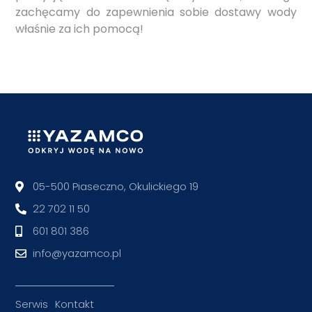
zachęcamy do zapewnienia sobie dostawy wody
właśnie za ich pomocą!
05-500 Piaseczno, Okulickiego 19
22 702 11 50
601 801 386
info@yazamco.pl
Serwis
Kontakt