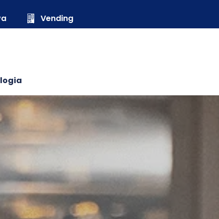
wa
Vending
logia