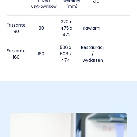
Liczba
Wymiary
dla
użytkowników
(mm)
320 x
Frizzante
80
475 x
Kawiarni
80
472
506 x
Restauracji
Frizzante
160
608 x
/
160
474
wydarzeń