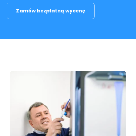
Zamów bezpłatną wycenę