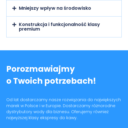
Mniejszy wpływ na środowisko
Konstrukcja i funkcjonalność klasy
premium
Porozmawiajmy
o Twoich potrzebach!
Od lat dostarczamy nasze rozwiązania do największych
marek w Polsce i w Europie. Dostarczamy różnorodne
dystrybutory wody dla biznesu. Oferujemy również
najwyższej klasy ekspresy do kawy.