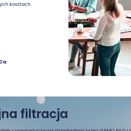
ych kosztach.
Ca
.
a filtracja
godnie z rygorystycznymi standardami przez IAPMO R&D i 