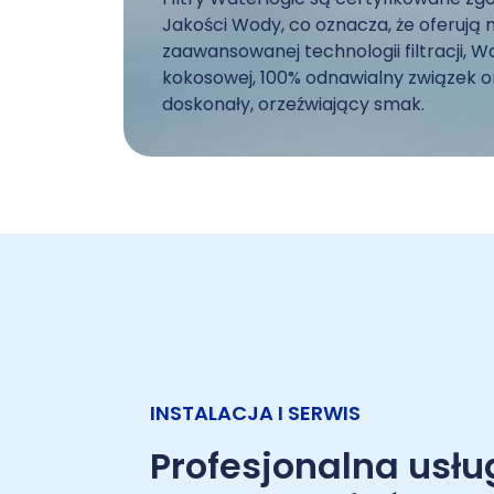
Jakości Wody, co oznacza, że oferują n
zaawansowanej technologii filtracji, W
kokosowej, 100% odnawialny związek o
doskonały, orzeźwiający smak.
INSTALACJA I SERWIS
Profesjonalna usług