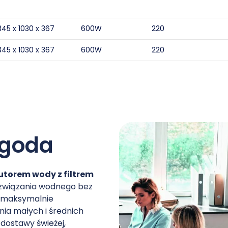
345 x 1030 x 367
600
220
345 x 1030 x 367
600
220
ygoda
utorem wody z filtrem
ozwiązania wodnego bez
 maksymalnie
ia małych i średnich
dostawy świeżej,