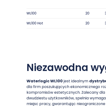
WL100
20
WL100 Hot
20
Niezawodna w
Waterlogic WL100
jest idealnym
dystryb
dla firm poszukujących ekonomicznego r
kompromisów estetycznych. Zalecany dla
dwudziestu użytkowników, spełnia wymagan
miejsc pracy, gwarantując nieograniczone 