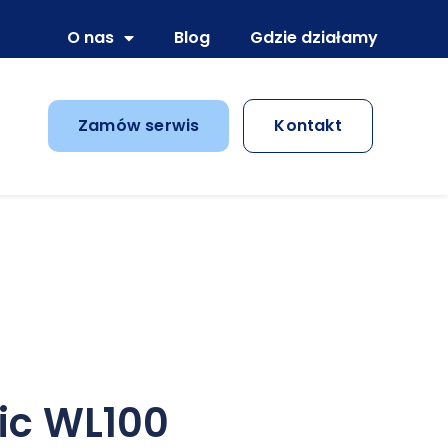
O nas
Blog
Gdzie działamy
Zamów serwis
Kontakt
ic WL100