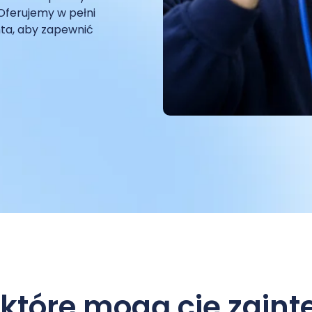
Oferujemy w pełni
nta, aby zapewnić
 które mogą cię zain