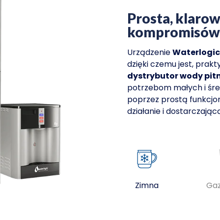
Prosta, klaro
kompromisów w
Urządzenie
Waterlogic
dzięki czemu jest, pra
dystrybutor wody pit
potrzebom małych i śre
poprzez prostą funkcj
działanie i dostarczając
Zimna
Ga