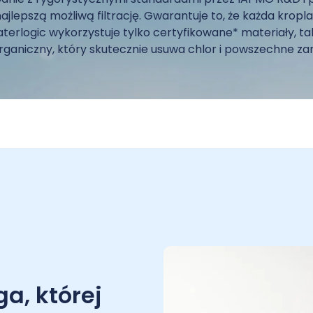
ajlepszą możliwą filtrację. Gwarantuje to, że każda kropla
aterlogic wykorzystuje tylko certyfikowane* materiały, tak
rganiczny, który skutecznie usuwa chlor i powszechne z
a, której