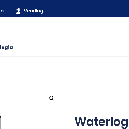
wa
Vending
logia
Waterlog