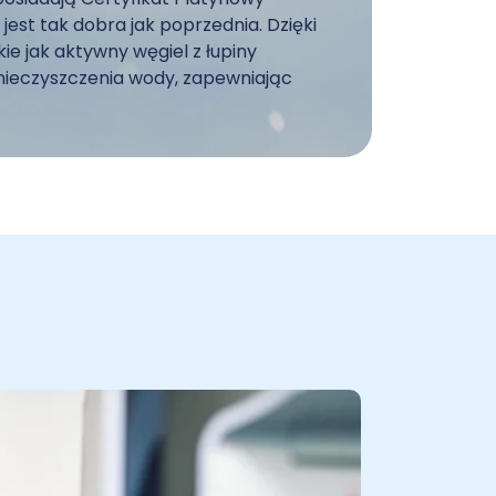
 jest tak dobra jak poprzednia. Dzięki
ie jak aktywny węgiel z łupiny
anieczyszczenia wody, zapewniając