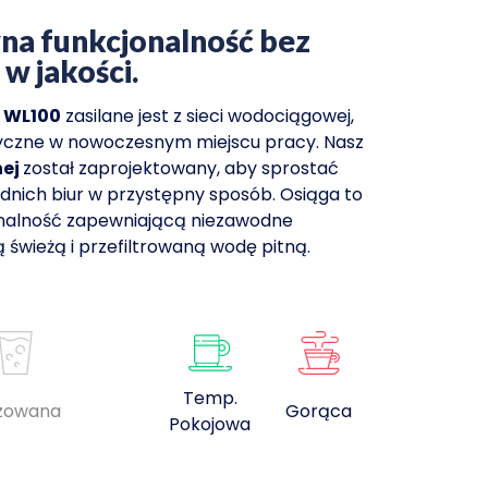
wna funkcjonalność bez
 jakości.
 WL100
zasilane jest z sieci wodociągowej,
ktyczne w nowoczesnym miejscu pracy. Nasz
nej
został zaprojektowany, aby sprostać
dnich biur w przystępny sposób. Osiąga to
onalność zapewniającą niezawodne
ą świeżą i przefiltrowaną wodę pitną.
Temp.
zowana
Gorąca
Pokojowa