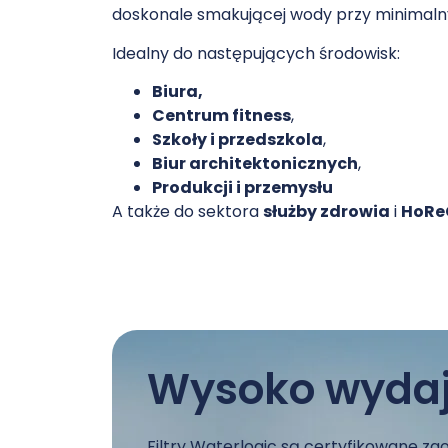
doskonale smakującej wody przy minimaln
Idealny do następujących środowisk:
Biura,
Centrum fitness
,
Szkoły i przedszkola
,
Biur architektonicznych
,
Produkcji i przemysłu
A także do sektora
służby zdrowia
i
HoRe
Wysoko wydajn
Filtry Waterlogic są certyfikowane z