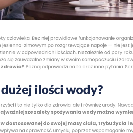
ty człowieka. Bez niej prawidłowe funkcjonowanie organiz
esie jesienno-zimowym po rozgrzewające napoje — nie jest
iennie w odpowiednich ilościach, niezależnie od pory rok
eże się zauważalne zmiany w swoim samopoczuciu i zdrowi
 zdrowia?
Poznaj odpowiedzi na te oraz inne pytania. S
 dużej ilości wody?
orzyści i to nie tylko dla zdrowia, ale i również urody. Na
najważniejsze zalety spożywania wody można wymie
w dostosowanej do swojej masy ciała, trybu życia i 
a wpływa na sprawność umysłu, poprzez wspomaganie my