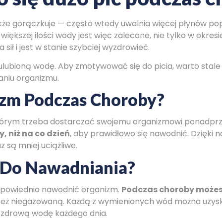
kże gorączkuje — często wtedy uwalnia więcej płynów popr
większej ilości wody jest więc zalecane, nie tylko w okres
sił i jest w stanie szybciej wyzdrowieć.
lubioną wodę. Aby zmotywować się do picia, warto stale 
niu organizmu.
zm Podczas Choroby?
 którym trzeba dostarczać swojemu organizmowi ponadprz
 niż na co dzień
, aby prawidłowo się nawodnić. Dzięki
 są mniej uciążliwe.
 Do Nawadniania?
dpowiednio nawodnić organizm.
Podczas choroby możesz
y też niegazowaną. Każdą z wymienionych wód można uzyska
i zdrową wodę każdego dnia.