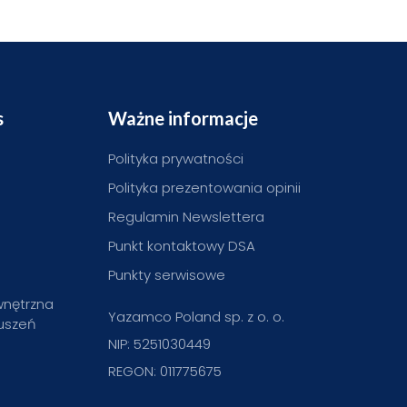
s
Ważne informacje
Polityka prywatności
Polityka prezentowania opinii
Regulamin Newslettera
Punkt kontaktowy DSA
Punkty serwisowe
wnętrzna
Yazamco Poland sp. z o. o.
ruszeń
NIP: 5251030449
REGON: 011775675