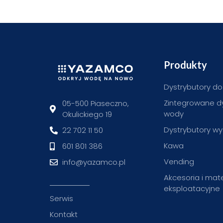
Produkty
Dystrybutory d
Zintegrowane d
05-500 Piaseczno,
wody
Okulickiego 19
Dystrybutory w
22 702 11 50
Kawa
601 801 386
Vending
info@yazamco.pl
Akcesoria i mate
eksploatacyjne
Serwis
Kontakt