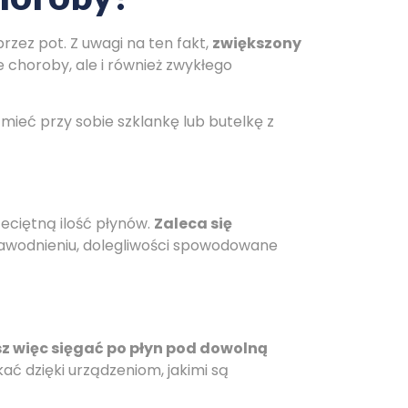
zez pot. Z uwagi na ten fakt,
zwiększony
ie choroby, ale i również zwykłego
mieć przy sobie szklankę lub butelkę z
eciętną ilość płynów.
Zaleca się
 nawodnieniu, dolegliwości spowodowane
 więc sięgać po płyn pod dowolną
ć dzięki urządzeniom, jakimi są