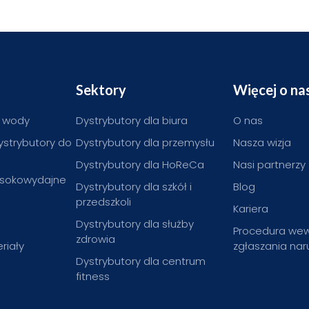
Sektory
Więcej o na
o wody
Dystrybutory dla biura
O nas
ystrybutory do
Dystrybutory dla przemysłu
Nasza wizja
Dystrybutory dla HoReCa
Nasi partnerzy
ysokowydajne
Dystrybutory dla szkół i
Blog
przedszkoli
Kariera
Dystrybutory dla służby
Procedura we
zdrowia
riały
zgłaszania na
Dystrybutory dla centrum
fitness