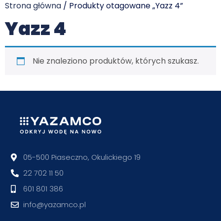
Strona główna
/ Produkty otagowane „Yazz 4”
Yazz 4
Nie znaleziono produktów, których szukasz.
05-500 Piaseczno, Okulickiego 19
22 702 11 50
601 801 386
info@yazamco.pl