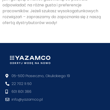
odpowiadać na różne gusta i preferencje
pracowników. Jeżeli szukasz wysokogatunkowych
rozwiązań – zapraszamy do zapoznania się z naszą
ofertą dystrybutorów wody!
05-500 Piaseczno, Okulickiego 19
22 702 11 50
601 801 386
info@yazamco.pl