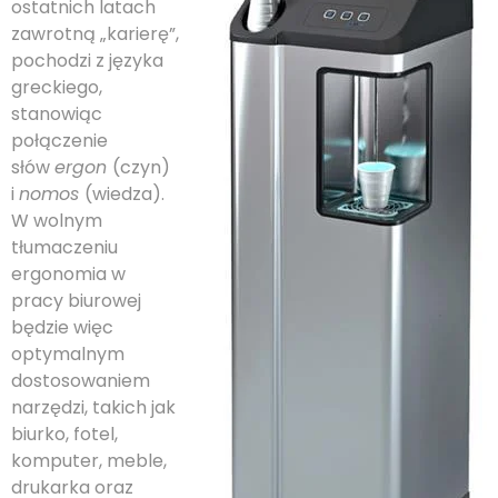
ostatnich latach
zawrotną „karierę”,
pochodzi z języka
greckiego,
stanowiąc
połączenie
słów
ergon
(czyn)
i
nomos
(wiedza).
W wolnym
tłumaczeniu
ergonomia w
pracy biurowej
będzie więc
optymalnym
dostosowaniem
narzędzi, takich jak
biurko, fotel,
komputer, meble,
drukarka oraz