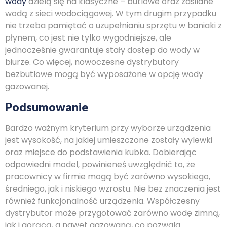
wody
dzielą się na klasyczne – butlowe oraz zasilane
wodą z sieci wodociągowej. W tym drugim przypadku
nie trzeba pamiętać o uzupełnianiu sprzętu w baniaki z
płynem, co jest nie tylko wygodniejsze, ale
jednocześnie gwarantuje stały dostęp do wody w
biurze. Co więcej, nowoczesne dystrybutory
bezbutlowe mogą być wyposażone w opcję wody
gazowanej.
Podsumowanie
Bardzo ważnym kryterium przy wyborze urządzenia
jest wysokość, na jakiej umieszczone zostały wylewki
oraz miejsce do podstawienia kubka. Dobierając
odpowiedni model, powinieneś uwzględnić to, że
pracownicy w firmie mogą być zarówno wysokiego,
średniego, jak i niskiego wzrostu. Nie bez znaczenia jest
również funkcjonalność urządzenia. Współczesny
dystrybutor może przygotować zarówno wodę zimną,
jak i gorącą, a nawet gazowaną, co pozwala