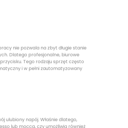
racy nie pozwala na zbyt długie stanie
ych. Dlatego profesjonalne, biurowe
rzycisku. Tego rodzaju sprzęt często
romatyczny i w pełni zautomatyzowany
j ulubiony napój. Właśnie dlatego,
esso lub mocca, czy umożliwia również