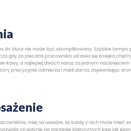
nia
res do biura nie może być skomplikowany. Szybkie tempo p
cza gdy za plecami pracownika ustawia się kolejka chętn
 kawy, a najlepiej dwóch naraz za jednym naciśnięciem p
który precyzyjnie odmierza i mieli ziarna, zapewniając a
sażenie
cowników, miej na uwadze, że każdy z nich może mieć swó
 pozwala on jedynie na parzenie klasycznych kaw jak espr