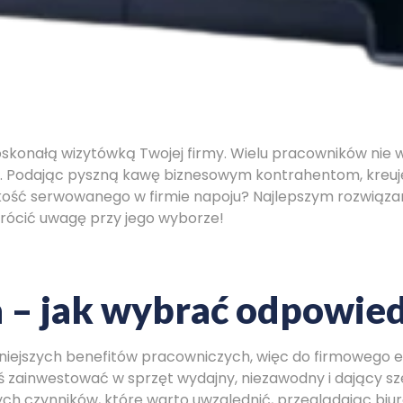
nałą wizytówką Twojej firmy. Wielu pracowników nie wy
u. Podając pyszną kawę biznesowym kontrahentom, kreuj
kość serwowanego w firmie napoju? Najlepszym rozwiązan
rócić uwagę przy jego wyborze!
a – jak wybrać odpowie
niejszych benefitów pracowniczych, więc do firmowego ek
ś zainwestować w sprzęt wydajny, niezawodny i dający s
ch czynników, które warto uwzględnić, przeglądając biu