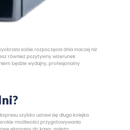
obraża sobie rozpoczęcia dnia inaczej niż
esz również pozytywny wizerunek
iem będzie wydajny, profesjonalny
dni?
spresu szybko ustawi się długa kolejka
zerokie możliwości przygotowywania
rowe ekspresy do kawy, należą: