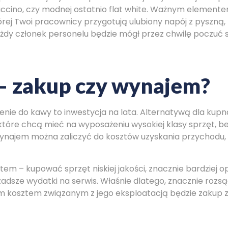
uccino, czy modnej ostatnio flat white. Ważnym elemen
tórej Twoi pracownicy przygotują ulubiony napój z pyszną
każdy członek personelu będzie mógł przez chwilę poczuć s
– zakup czy wynajem?
nie do kawy to inwestycja na lata. Alternatywą dla kupna
 które chcą mieć na wyposażeniu wysokiej klasy sprzęt, 
ynajem można zaliczyć do kosztów uzyskania przychodu,
em – kupować sprzęt niskiej jakości, znacznie bardziej o
zadsze wydatki na serwis. Właśnie dlatego, znacznie rozs
 kosztem związanym z jego eksploatacją będzie zakup z