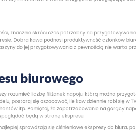
.
wości, znacznie skróci czas potrzebny na przygotowywanie
esie. Dobra kawa podnosi produktywność członków biur
maszyny do jej przygotowywania z pewnością nie warto pr
esu biurowego
ży rozumieć liczbę filiżanek napoju, którą można przyg
u, postaraj się oszacować, ile kaw dziennie robi się w T
hentów itp. Pamiętaj, że zapotrzebowanie na gorący napó
 spoglądać będą w stronę ekspresu.
najlepiej sprawdzają się ciśnieniowe ekspresy do biura, 