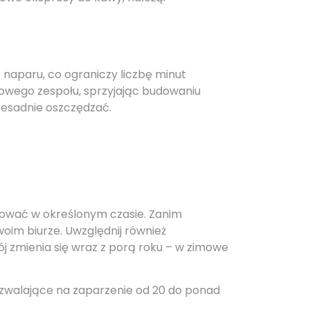
 naparu, co ograniczy liczbę minut
owego zespołu, sprzyjając budowaniu
zesadnie oszczędzać.
otować w określonym czasie. Zanim
woim biurze. Uwzględnij również
j zmienia się wraz z porą roku – w zimowe
pozwalające na zaparzenie od 20 do ponad