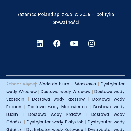
Yazamco Poland sp. z o.o. © 2026 –
polityka
prywatności
Zobacz więcej:
Woda do biura – Warszawa
|
Dystrybutor
wody Wrocław
|
Dostawa wody Wrocław
|
Dostawa wody
Szczecin
|
Dostawa wody Rzeszów
|
Dostawa wody
Poznań
|
Dostawa wody Mazowieckie
|
Dostawa wody
Lublin
|
Dostawa wody Kraków
|
Dostawa wody
Gdańsk
|
Dystrybutor wody Białystok
|
Dystrybutor wody
Gdańsk
|
Dystrybutor wody Katowice
|
Dystrybutor wody