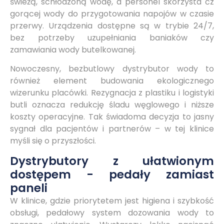
świeżą, schłodzoną wodę, a personel skorzysta ćz
gorącej wody do przygotowania napojów w czasie
przerwy. Urządzenia dostępne są w trybie 24/7,
bez potrzeby uzupełniania baniaków czy
zamawiania wody butelkowanej.
Nowoczesny, bezbutlowy dystrybutor wody to
również element budowania ekologicznego
wizerunku placówki. Rezygnacja z plastiku i logistyki
butli oznacza redukcję śladu węglowego i niższe
koszty operacyjne. Tak świadoma decyzja to jasny
sygnał dla pacjentów i partnerów – w tej klinice
myśli się o przyszłości.
Dystrybutory z ułatwionym
dostępem - pedały zamiast
paneli
W klinice, gdzie priorytetem jest higiena i szybkość
obsługi, pedałowy system dozowania wody to