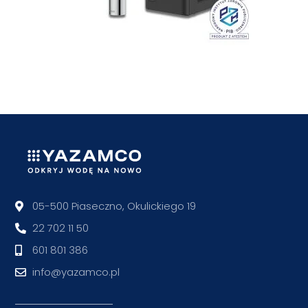
05-500 Piaseczno, Okulickiego 19
22 702 11 50
601 801 386
info@yazamco.pl