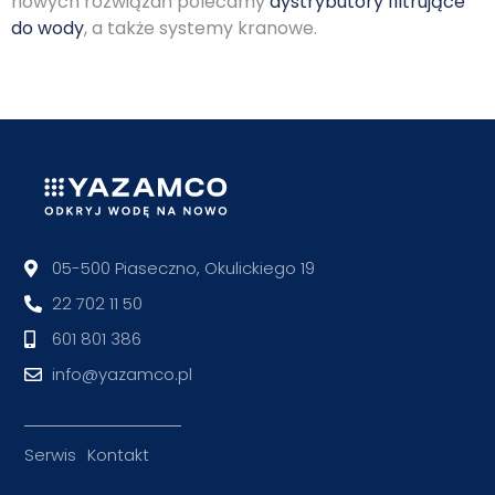
nowych rozwiązań polecamy
dystrybutory filtrujące
do wody
, a także systemy kranowe.
05-500 Piaseczno, Okulickiego 19
22 702 11 50
601 801 386
info@yazamco.pl
Serwis
Kontakt