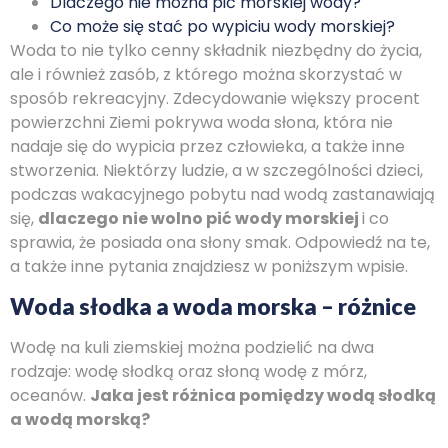
Dlaczego nie można pić morskiej wody?
Co może się stać po wypiciu wody morskiej?
Woda to nie tylko cenny składnik niezbędny do życia,
ale i również zasób, z którego można skorzystać w
sposób rekreacyjny. Zdecydowanie większy procent
powierzchni Ziemi pokrywa woda słona, która nie
nadaje się do wypicia przez człowieka, a także inne
stworzenia. Niektórzy ludzie, a w szczególności dzieci,
podczas wakacyjnego pobytu nad wodą zastanawiają
się,
dlaczego nie wolno pić wody morskiej
i co
sprawia, że posiada ona słony smak. Odpowiedź na te,
a także inne pytania znajdziesz w poniższym wpisie.
Woda słodka a woda morska – różnice
Wodę na kuli ziemskiej można podzielić na dwa
rodzaje: wodę słodką oraz słoną wodę z mórz,
oceanów.
Jaka jest różnica pomiędzy wodą słodką
a wodą morską?