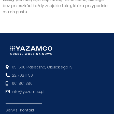
bez przeszkód każdy znajdzie taką, która przypadnie
mu do gustu.
05-500 Piaseczno, Okulickiego 19
22 702 11 50
601 801 386
info@yazamco.pl
Serwis
Kontakt