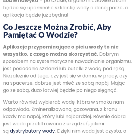
sobie nawyku
– po czasie, organizm człowieka sam
będzie się upominał o szklankę wody o danej porze, a
aplikacja będzie już zbędna!
Co Jeszcze Można Zrobić, Aby
Pamiętać O Wodzie?
Aplikacje przypominające o piciu wody to nie
wszystko, z czego można skorzystać
. Dobrym
sposobem na systematyczne nawadnianie organizmu,
jest posiadanie szklanki lub butelki z wodą pod ręką.
Niezależnie od tego, czy jest się w domu, w pracy, czy
na spacerze, dobrze jest mieć ze sobą napój. Mając
go ze sobą, dużo łatwiej będzie po niego sięgnąć.
Warto również wybierać wodę, która w smaku nam
odpowiada. Zmineralizowana, gazowana, z kranu –
każdy ma napój, który lubi najbardziej. Równie dobra
jest woda przefiltrowana z urządzeń, jakimi
są
dystrybutory wody
. Dzięki nim woda jest czysta, a